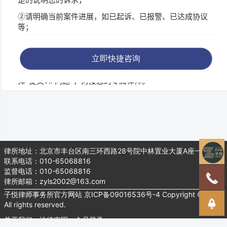
律所地址：北京市丰台区南三环西路28号院中林置业大厦A座一层104
联系电话：010-65068816
监督电话：010-65068816
律所邮箱：zyls2002@163.com
子悦律师事务所官方网站
京ICP备09016536号-4
Copyright © 2026
All rights reserved.
关于我们
法律声明
会员登录