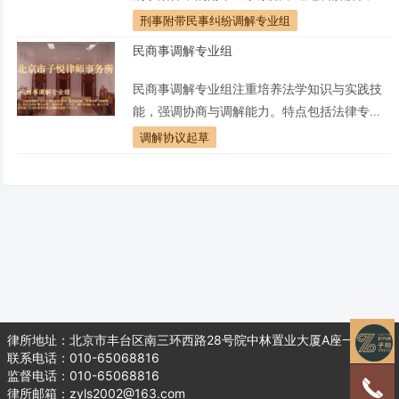
纷，促进被害人赔偿，并协调刑事与民事程
刑事附带民事纠纷调解专业组
序，实现综合性司法解决方案。该专业组由法
民商事调解专业组
律专业人士组成，旨在协调刑事与民事权益，
为当事人提供全面、公正的法律服务。
民商事调解专业组注重培养法学知识与实践技
能，强调协商与调解能力。特点包括法律专业
性、沟通技能、中立性、解决争端能力，致力
调解协议起草
于培养具备广泛法律素养与社会调解技能的专
业人才。
律所地址：北京市丰台区南三环西路28号院中林置业大厦A座一层104
联系电话：010-65068816
监督电话：010-65068816
律所邮箱：zyls2002@163.com