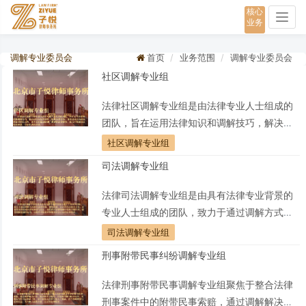
核心
Togg
业务
navig
调解专业委员会
首页
业务范围
调解专业委员会
社区调解专业组
法律社区调解专业组是由法律专业人士组成的
团队，旨在运用法律知识和调解技巧，解决社
区内法律纠纷，提供法律咨询，并促进社区内
社区调解专业组
的法律意识和公正性。该专业组通过协调、调
司法调解专业组
解和法律指导，致力于构建社区内部和谐、公
正的法律环境。
法律司法调解专业组是由具有法律专业背景的
专业人士组成的团队，致力于通过调解方式解
决法律争端，提供高效、公正的司法解决方
司法调解专业组
案，以促进法律系统内部的和谐与公正。该组
刑事附带民事纠纷调解专业组
织在法律领域中发挥关键作用，倡导调解机制
的运用，以提升司法效率和服务社会公众的法
法律刑事附带民事调解专业组聚焦于整合法律
律需求。
刑事案件中的附带民事索赔，通过调解解决纠