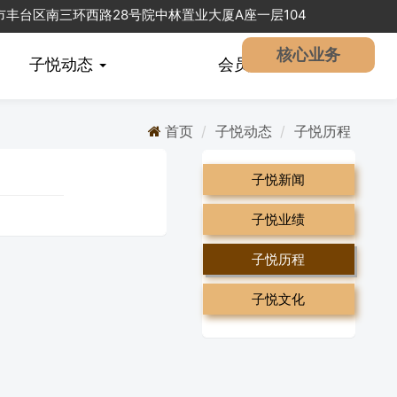
北京市丰台区南三环西路28号院中林置业大厦A座一层104
核心业务
子悦动态
会员
中心
首页
子悦动态
子悦历程
子悦新闻
子悦业绩
子悦历程
子悦文化